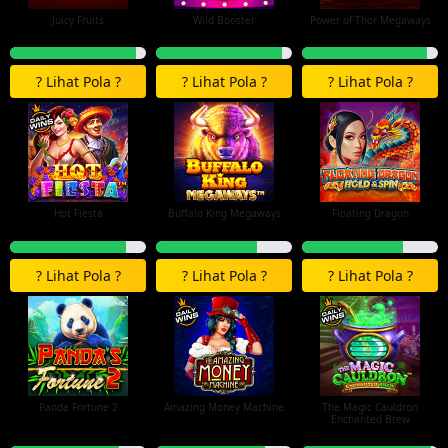
Juicy Fruits
Wild Booster
Power of Thor Megaways
93% RTP
93% RTP
92% RTP
? Lihat Pola ?
? Lihat Pola ?
? Lihat Pola ?
Hot Fiesta
Buffalo King Megaways
Floating Dragon
85% RTP
74% RTP
74% RTP
? Lihat Pola ?
? Lihat Pola ?
? Lihat Pola ?
Panda Fortune 2
Amazing Money Machine
The Magic Cauldron
Enchanted Brew