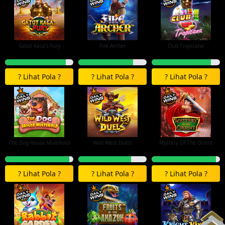
Gatot Kaca's Fury
Fire Archer
Club Tropicana
89% RTP
80% RTP
87% RTP
? Lihat Pola ?
? Lihat Pola ?
? Lihat Pola ?
The Dog House Multihold
Wild West Duels
Mystery Of The Orient
94% RTP
77% RTP
94% RTP
? Lihat Pola ?
? Lihat Pola ?
? Lihat Pola ?