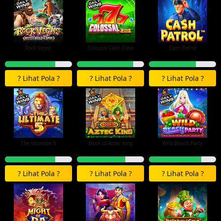
Rock Vegas
Colossal Cash Zone
Cash Patrol
75% RTP
84% RTP
70% RTP
? Lihat Pola ?
? Lihat Pola ?
? Lihat Pola ?
The Ultimate 5
Book of Aztec King
Wild Beach Party
75% RTP
72% RTP
78% RTP
? Lihat Pola ?
? Lihat Pola ?
? Lihat Pola ?