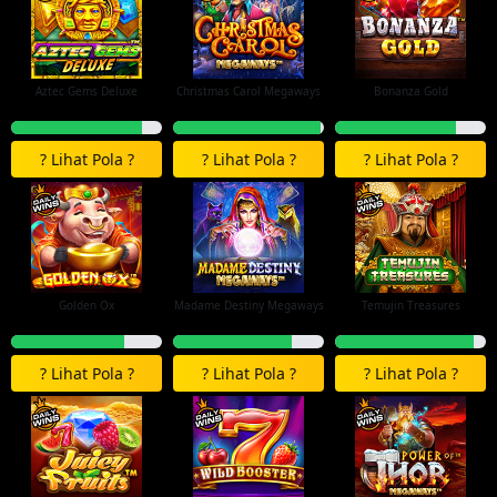
Aztec Gems Deluxe
Christmas Carol Megaways
Bonanza Gold
87% RTP
98% RTP
80% RTP
? Lihat Pola ?
? Lihat Pola ?
? Lihat Pola ?
Golden Ox
Madame Destiny Megaways
Temujin Treasures
75% RTP
79% RTP
92% RTP
? Lihat Pola ?
? Lihat Pola ?
? Lihat Pola ?