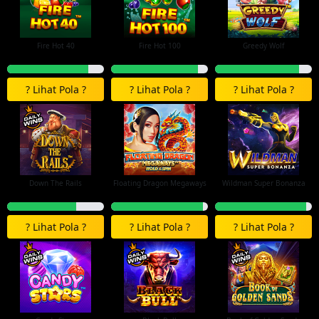
Fire Hot 40
Fire Hot 100
Greedy Wolf
84% RTP
90% RTP
87% RTP
? Lihat Pola ?
? Lihat Pola ?
? Lihat Pola ?
Down The Rails
Floating Dragon Megaways
Wildman Super Bonanza
71% RTP
95% RTP
94% RTP
? Lihat Pola ?
? Lihat Pola ?
? Lihat Pola ?