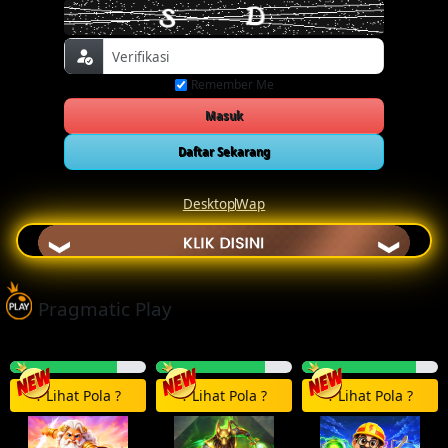
Remember Me
Masuk
Daftar Sekarang
Desktop
Wap
Pragmatic Play
79% RTP
80% RTP
84% RTP
? Lihat Pola ?
? Lihat Pola ?
? Lihat Pola ?