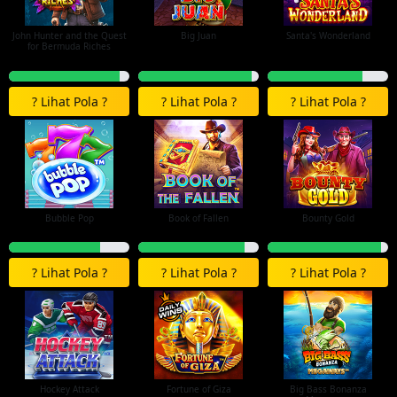
John Hunter and the Quest
Big Juan
Santa's Wonderland
for Bermuda Riches
92% RTP
94% RTP
79% RTP
? Lihat Pola ?
? Lihat Pola ?
? Lihat Pola ?
Bubble Pop
Book of Fallen
Bounty Gold
76% RTP
88% RTP
94% RTP
? Lihat Pola ?
? Lihat Pola ?
? Lihat Pola ?
Hockey Attack
Fortune of Giza
Big Bass Bonanza