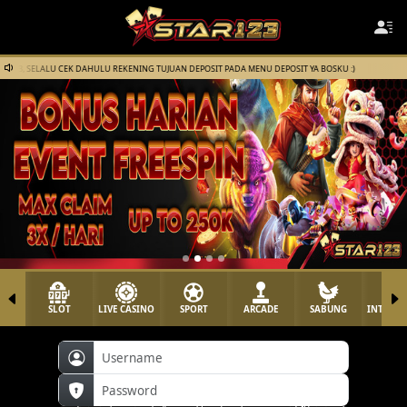
JUAN DEPOSIT PADA MENU DEPOSIT YA BOSKU :)
HALLO!! SELAMAT DATANG DI STAR12
SLOT
LIVE CASINO
SPORT
ARCADE
SABUNG
INTERAC