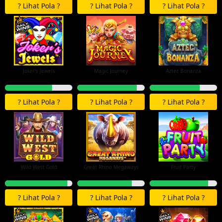
? Lihat Pola ?
? Lihat Pola ?
? Lihat Pola ?
Joker's Jewels
Magic Journey
Aztec Bonanza
70% RTP
88% RTP
74% RTP
? Lihat Pola ?
? Lihat Pola ?
? Lihat Pola ?
Wild West Gold
Great Rhino Megaways
Fruit Party
93% RTP
81% RTP
87% RTP
? Lihat Pola ?
? Lihat Pola ?
? Lihat Pola ?