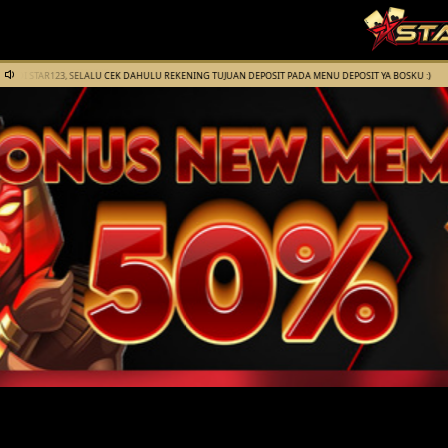
ELALU CEK DAHULU REKENING TUJUAN DEPOSIT PADA MENU DEPOSIT YA BOSKU :)
HAL