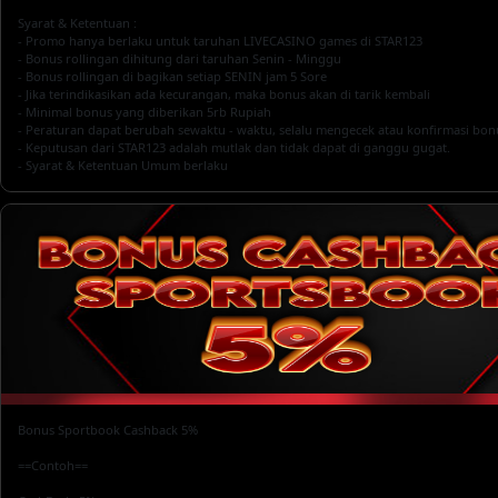
Syarat & Ketentuan :
- Promo hanya berlaku untuk taruhan LIVECASINO games di STAR123
- Bonus rollingan dihitung dari taruhan Senin - Minggu
- Bonus rollingan di bagikan setiap SENIN jam 5 Sore
- Jika terindikasikan ada kecurangan, maka bonus akan di tarik kembali
- Minimal bonus yang diberikan 5rb Rupiah
- Peraturan dapat berubah sewaktu - waktu, selalu mengecek atau konfirmasi bo
- Keputusan dari STAR123 adalah mutlak dan tidak dapat di ganggu gugat.
- Syarat & Ketentuan Umum berlaku
Bonus Sportbook Cashback 5%
==Contoh==