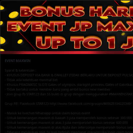
EVENT MAXWIN
Syarat & ketentuan :
- KHUSUS DEPOSIT VIA BANK & EWALLET (TIDAK BERLAKU UNTUK DEPOSIT PULSA
- Tidak ada ketentuan minimal bet
- Khusus PRAGMATIC SLOT( Gates of olympus, starlight princess, Gates of Gatotkaca
- Tidak berlaku untuk member baru yang ambil bonus new member
- Join grup fb STAR123 dan SS bukti di grup dengan menggunakan #MAXWINSTAR
Grup FB : Facebook STAR123 http://www.facebook.com/groups/869825104225349/
- Masuk ke livechat/Whatsapp untuk claim bonus event
- Untuk kemenangan maxwin di bawah 3 juta memperoleh bonus sebesar 300.000
- Untuk kemenangan maxwin di atas 3 juta memperoleh bonus sebesar 600.000
- Untuk kemenangan maxwin di atas 8juta dan seterusnya memperoleh bonus sebe
- Dilarang melakukan spin 1x pun (setelah mendapat maxwin) jika ingin claim bo