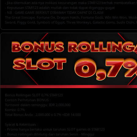
- Jika ditemukan ada nya indikasi kecurangan maka STAR123 berhak membatalka
- Keputusan STAR123 adalah mutlak dan tidak dapat diganggu gugat
- NB : GAME GAME BERIKUT DIBAWAH TIDAK DAPAT DI CLAIM
The Great Icescape, Fortune Ox, Dragon Hatch, Fortune Gods, WIn Win Won, Wizd
Sword, Piggy Gold, Symbols of Egypt, Three Monkeys, Galactic Gems, Sushi Oishi, F
Bonus Rollingan SLOT 0,7% STAR123
Contoh Perhitunan BONUS :
Turnover dalam seminggu: IDR 2,000,000
Komisi: 0.7%
Total Bonus Anda : 2,000,000 x 0,7% =IDR 14.000
Syarat & Ketentuan :
- Promo hanya berlaku untuk taruhan SLOT games di STAR123
- Bonus rollingan dihitung dari taruhan Senin - Minggu