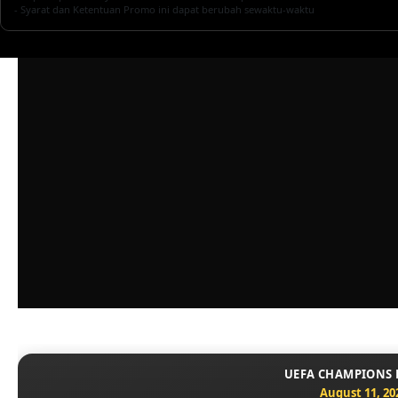
- Syarat dan Ketentuan Promo ini dapat berubah sewaktu-waktu
UEFA CHAMPIONS 
August 11, 20