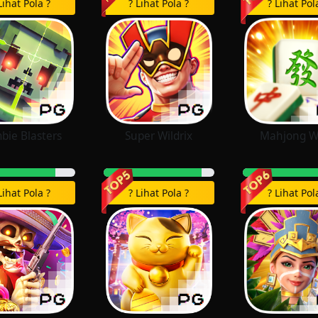
Lihat Pola ?
? Lihat Pola ?
? Lihat Pol
 of Gatot Kaca
Starlight Princess
Sweet Bon
1000
bie Blasters
Super Wildrix
Mahjong W
88% RTP
80% RTP
89% RTP
96% RTP
Lihat Pola ?
? Lihat Pola ?
? Lihat Pol
Lihat Pola ?
? Lihat Pola ?
? Lihat Pol