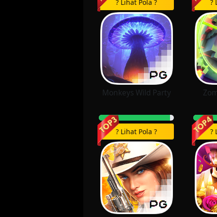
? Lihat Pola ?
? 
Gates of Gatot Kaca
Gates
Super Scatter
Monkeys Wild Party
Zom
90% RTP
82% RTP
95% RTP
82% RTP
? Lihat Pola ?
? 
? Lihat Pola ?
? 