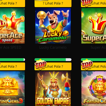
Lihat Pola ?
? Lihat Pola ?
? Lihat Pol
 Bonanza Xmas
Aztec Gems
5 Lions
ktail Nights
Dragon Hatch 2
Jurassic Ki
er Ace SPEED
Lucky Caramelo
Super Ac
79% RTP
71% RTP
88% RTP
93% RTP
Lihat Pola ?
? Lihat Pola ?
? Lihat Pol
Lihat Pola ?
? Lihat Pola ?
? Lihat Pol
85% RTP
84% RTP
Lihat Pola ?
? Lihat Pola ?
? Lihat Pol
888 Gold
Fire 88
Diamond St
reat Icescape
Speed Winner
Reel Roya
Showdo