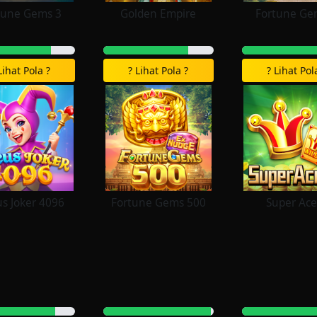
tune Gems 3
Golden Empire
Fortune Ge
89% RTP
71% RTP
Lihat Pola ?
? Lihat Pola ?
? Lihat Pol
93% RTP
93% RTP
Lihat Pola ?
? Lihat Pola ?
? Lihat Pol
77% RTP
92% RTP
Lihat Pola ?
? Lihat Pola ?
? Lihat Pol
key Warrior
Joker's Jewels
Magic Jour
rfect Strike
Mayan Destiny
Inferno Ma
us Joker 4096
Fortune Gems 500
Super Ace 
70% RTP
73% RTP
Lihat Pola ?
? Lihat Pola ?
? Lihat Pol
78% RTP
92% RTP
Lihat Pola ?
? Lihat Pola ?
? Lihat Pol
80% RTP
87% RTP
Lihat Pola ?
? Lihat Pola ?
? Lihat Pol