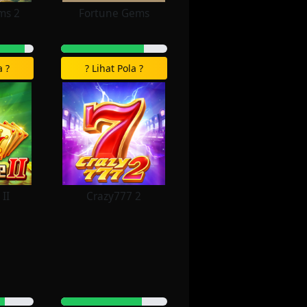
ms 2
Fortune Gems
92% RTP
a ?
? Lihat Pola ?
82% RTP
a ?
? Lihat Pola ?
78% RTP
a ?
? Lihat Pola ?
ney
Aztec Bonanza
yhem
Fortune Horse
II
Crazy777 2
83% RTP
a ?
? Lihat Pola ?
83% RTP
a ?
? Lihat Pola ?
85% RTP
a ?
? Lihat Pola ?