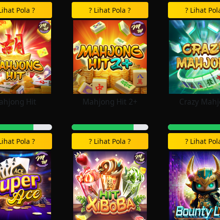
98% RTP
73% RTP
Lihat Pola ?
? Lihat Pola ?
? Lihat Pol
reat Rhino
Fruit Party
Aztec Gems D
egaways
cal Guardians
Poker Kingdom Win
Alibabas Ca
Fortun
tune Coins 2
Money Coming
Pirate Que
Expand Bets
73% RTP
81% RTP
Lihat Pola ?
? Lihat Pola ?
? Lihat Pol
74% RTP
75% RTP
Lihat Pola ?
? Lihat Pola ?
? Lihat Pol
88% RTP
79% RTP
ahjong Hit
Mahjong Hit 2+
Crazy Mah
Lihat Pola ?
? Lihat Pola ?
? Lihat Pol
81% RTP
94% RTP
Lihat Pola ?
? Lihat Pola ?
? Lihat Pol
olden Ox
Madame Destiny
Temujin Trea
Megaways
en Gold Rush
Majestic Empire
Grimms Bou
Hansel & Gr
rge Buffalo
Mega Ace
Fortune G
Legend
79% RTP
77% RTP
Lihat Pola ?
? Lihat Pola ?
? Lihat Pol