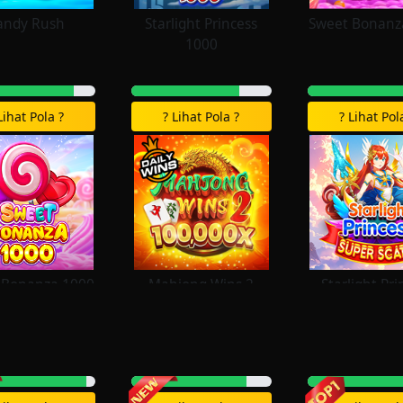
andy Rush
Starlight Princess
Sweet Bonanz
1000
77% RTP
81% RTP
Lihat Pola ?
? Lihat Pola ?
? Lihat Pol
 Bonanza 1000
Mahjong Wins 2
Starlight Pri
Super Scat
98% RTP
94% RTP
Lihat Pola ?
? Lihat Pola ?
? Lihat Pol
82% RTP
95% RTP