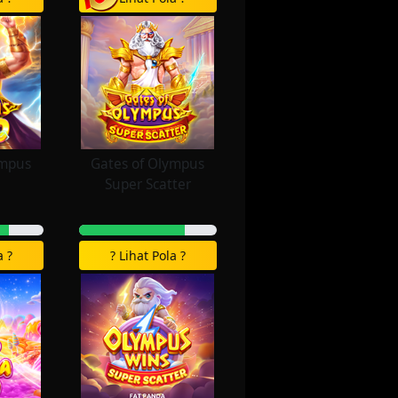
ympus
Gates of Olympus
Super Scatter
77% RTP
a ?
? Lihat Pola ?