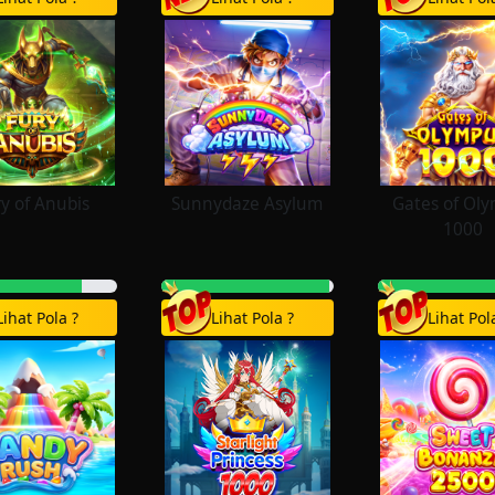
y of Anubis
Sunnydaze Asylum
Gates of Ol
1000
98% RTP
75% RTP
Lihat Pola ?
? Lihat Pola ?
? Lihat Pol